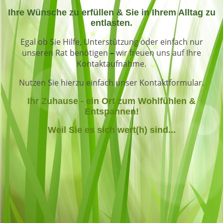
Ihre Wünsche zu erfüllen & Sie in Ihrem Alltag zu
entlasten.
Egal ob Sie Hilfe, Unterstützung oder einfach nur
unseren Rat benötigen
–
wir freuen uns auf Ihre
Kontaktaufnahme.
Nutzen Sie hierzu einfach unser
Kontaktformular
.
Ihr Zuhause - ein Ort zum Wohlfühlen &
Entspannen!
Weil Sie es sich wert(h) sind...