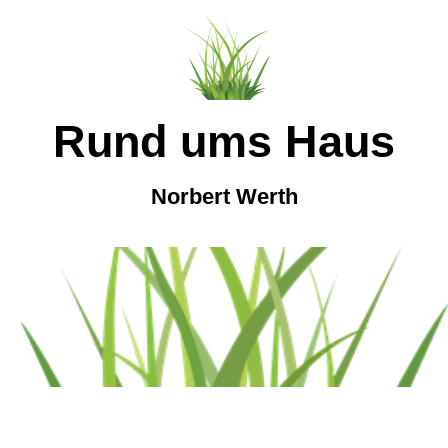
Run
d um
s
Ha
us
Norbert
W
erth